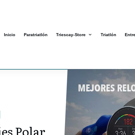
Inicio
Paratriatlón
Triescay-Store
Triatlón
Entr
es Polar