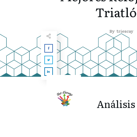
Triatl
By
triescay
Análisis