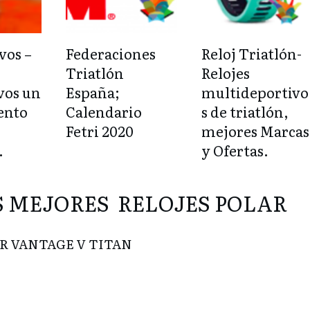
vos –
Federaciones
Reloj Triatlón-
Triatlón
Relojes
vos un
España;
multideportivo
ento
Calendario
s de triatlón,
Fetri 2020
mejores Marcas
.
y Ofertas.
S MEJORES RELOJES POLAR
R VANTAGE V TITAN